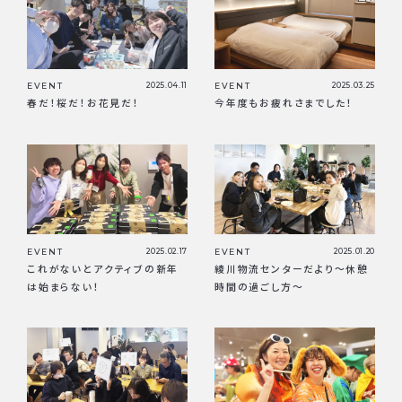
EVENT
2025.04.11
EVENT
2025.03.25
春だ！桜だ！お花見だ！
今年度もお疲れさまでした！
EVENT
2025.02.17
EVENT
2025.01.20
これがないとアクティブの新年
綾川物流センターだより〜休憩
は始まらない！
時間の過ごし方〜