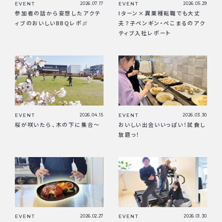
EVENT
2026.07.17
EVENT
2026.05.29
参加者の話から妄想したアクテ
Iターン×異業種転職でも大丈
ィブのおいしいBBQレポ🍖
夫？子ペンギン・ぺこまるのアク
ティブ入社レポート
EVENT
2026.04.15
EVENT
2026.03.30
桜が咲いたら、木の下に集合〜
おいしい出会いいっぱい！試食し
放題っ！
EVENT
2026.02.27
EVENT
2026.01.30