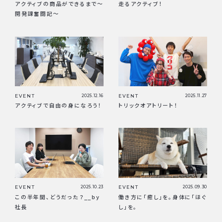
アクティブの商品ができるまで〜
走るアクティブ！
開発課奮闘記〜
EVENT
2025.12.16
EVENT
2025.11.27
アクティブで自由の身になろう！
トリックオアトリート！
EVENT
2025.10.23
EVENT
2025.09.30
この半年間、どうだった？__by
働き方に「癒し」を。身体に「ほぐ
社長
し」を。